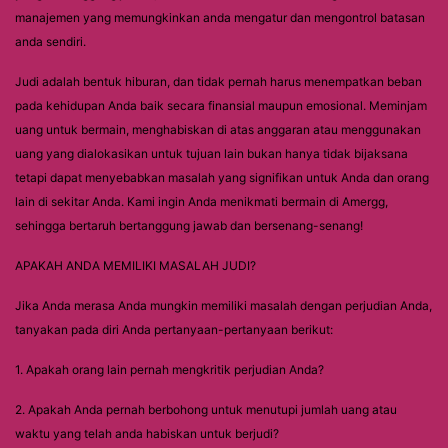
manajemen yang memungkinkan anda mengatur dan mengontrol batasan
anda sendiri.
Judi adalah bentuk hiburan, dan tidak pernah harus menempatkan beban
pada kehidupan Anda baik secara finansial maupun emosional. Meminjam
uang untuk bermain, menghabiskan di atas anggaran atau menggunakan
uang yang dialokasikan untuk tujuan lain bukan hanya tidak bijaksana
tetapi dapat menyebabkan masalah yang signifikan untuk Anda dan orang
lain di sekitar Anda. Kami ingin Anda menikmati bermain di Amergg,
sehingga bertaruh bertanggung jawab dan bersenang-senang!
APAKAH ANDA MEMILIKI MASALAH JUDI?
Jika Anda merasa Anda mungkin memiliki masalah dengan perjudian Anda,
tanyakan pada diri Anda pertanyaan-pertanyaan berikut:
1. Apakah orang lain pernah mengkritik perjudian Anda?
2. Apakah Anda pernah berbohong untuk menutupi jumlah uang atau
waktu yang telah anda habiskan untuk berjudi?