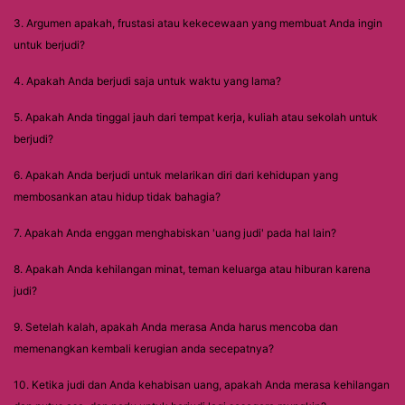
3. Argumen apakah, frustasi atau kekecewaan yang membuat Anda ingin
untuk berjudi?
4. Apakah Anda berjudi saja untuk waktu yang lama?
5. Apakah Anda tinggal jauh dari tempat kerja, kuliah atau sekolah untuk
berjudi?
6. Apakah Anda berjudi untuk melarikan diri dari kehidupan yang
membosankan atau hidup tidak bahagia?
7. Apakah Anda enggan menghabiskan 'uang judi' pada hal lain?
8. Apakah Anda kehilangan minat, teman keluarga atau hiburan karena
judi?
9. Setelah kalah, apakah Anda merasa Anda harus mencoba dan
memenangkan kembali kerugian anda secepatnya?
10. Ketika judi dan Anda kehabisan uang, apakah Anda merasa kehilangan