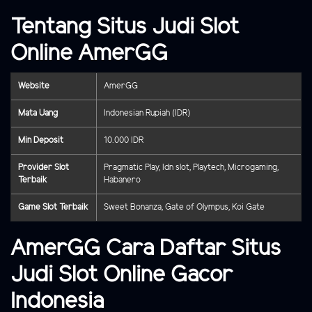
Tentang Situs Judi Slot
Online AmerGG
Website
AmerGG
Mata Uang
Indonesian Rupiah (IDR)
Min Deposit
10.000 IDR
Provider Slot
Pragmatic Play, Idn slot, Playtech, Microgaming,
Terbaik
Habanero
Game Slot Terbaik
Sweet Bonanza, Gate of Olympus, Koi Gate
AmerGG Cara Daftar Situs
Judi Slot Online Gacor
Indonesia