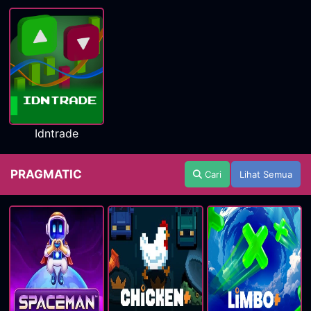
Idntrade
PRAGMATIC
Cari
Lihat Semua