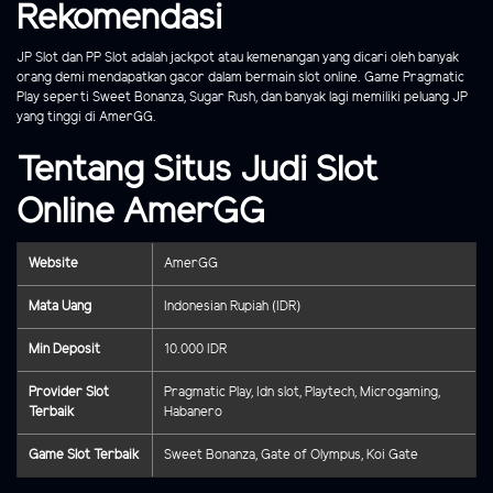
Rekomendasi
JP Slot dan PP Slot adalah jackpot atau kemenangan yang dicari oleh banyak
orang demi mendapatkan gacor dalam bermain slot online. Game Pragmatic
Play seperti Sweet Bonanza, Sugar Rush, dan banyak lagi memiliki peluang JP
yang tinggi di AmerGG.
Tentang Situs Judi Slot
Online AmerGG
Website
AmerGG
Mata Uang
Indonesian Rupiah (IDR)
Min Deposit
10.000 IDR
Provider Slot
Pragmatic Play, Idn slot, Playtech, Microgaming,
Terbaik
Habanero
Game Slot Terbaik
Sweet Bonanza, Gate of Olympus, Koi Gate