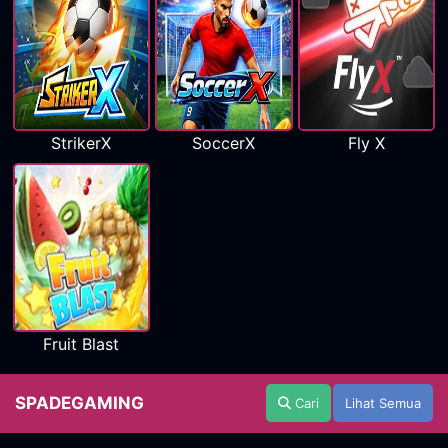
StrikerX
SoccerX
Fly X
Fruit Blast
SPADEGAMING
Cari
Lihat Semua