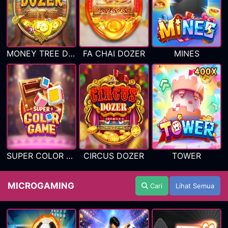
MONEY TREE DOZER
FA CHAI DOZER
MINES
SUPER COLOR GAME
CIRCUS DOZER
TOWER
MICROGAMING
Cari
Lihat Semua