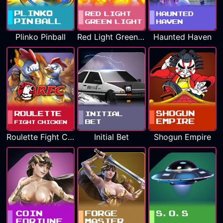
Plinko Pinball
Red Light Green Light
Haunted Haven
Roulette Fight Chicken
Initial Bet
Shogun Empire