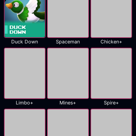
Duck Down
Spaceman
Chicken+
Limbo+
Mines+
Spire+