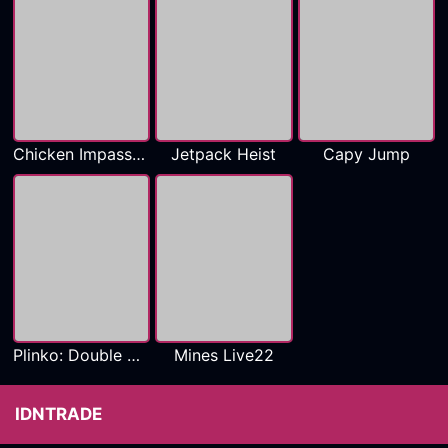
Chicken Impassable
Jetpack Heist
Capy Jump
Plinko: Double Wheel Live22
Mines Live22
IDNTRADE